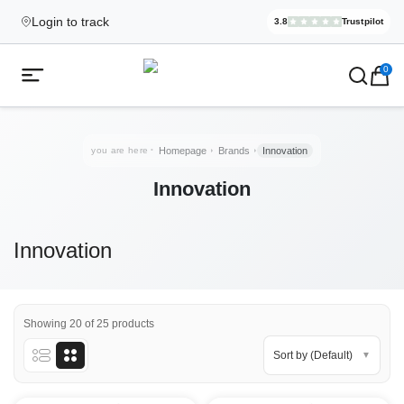
Login to track
3.8
Trustpilot
Elekcig.se I
,
3,071
Revi
Ecigg → Köp e-cigarett och elci
0
Open mobile menu
you are here
Homepage
Brands
Innovation
Innovation
Innovation
Showing 20 of 25 products
Sort by (Default)
▼