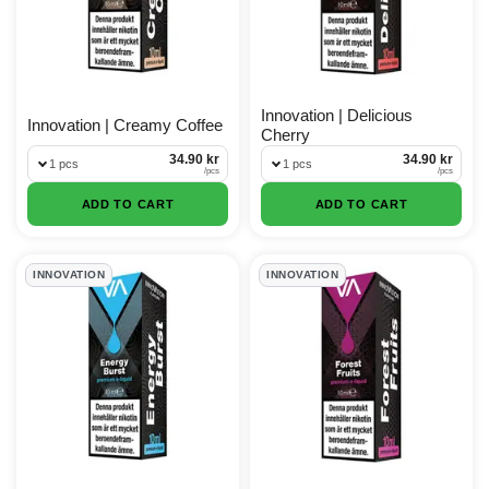
Innovation | Delicious
Innovation | Creamy Coffee
Cherry
34.90 kr
34.90 kr
1 pcs
1 pcs
/
pcs
/
pcs
ADD TO CART
ADD TO CART
INNOVATION
INNOVATION