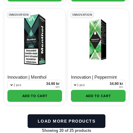
INNOVATION
INNOVATION
Innovation | Menthol
Innovation | Peppermint
34.90 kr
34.90 kr
1 pcs
1 pcs
/
pcs
/
pcs
ADD TO CART
ADD TO CART
LOAD MORE PRODUCTS
Showing 20 of 25 products