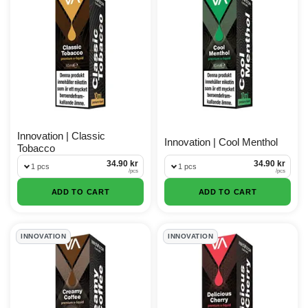
Innovation | Classic
Innovation | Cool Menthol
Tobacco
34.90 kr
34.90 kr
1 pcs
1 pcs
/
pcs
/
pcs
ADD TO CART
ADD TO CART
INNOVATION
INNOVATION