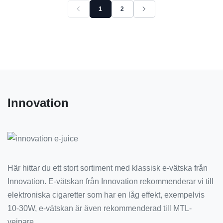
Previous page
Next page
1
2
Currently viewing page 1 of 2. Showing 25 total it
Innovation
Här hittar du ett stort sortiment med klassisk e-vätska från
Innovation. E-vätskan från Innovation rekommenderar vi till
elektroniska cigaretter som har en låg effekt, exempelvis
10-30W, e-vätskan är även rekommenderad till MTL-
vejpare.