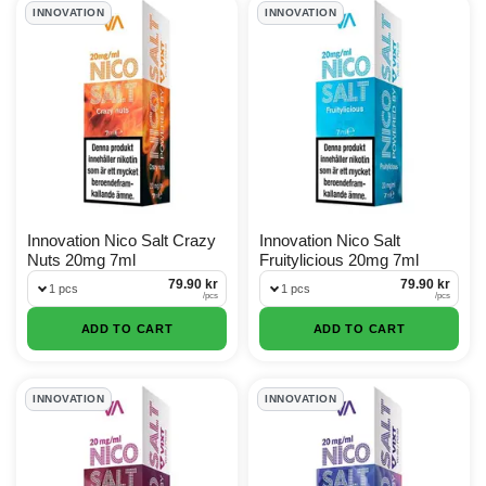
Innovation Products
INNOVATION
INNOVATION
Innovation Nico Salt Crazy
Innovation Nico Salt
Nuts 20mg 7ml
Fruitylicious 20mg 7ml
79.90 kr
79.90 kr
1 pcs
1 pcs
/
pcs
/
pcs
ADD TO CART
ADD TO CART
INNOVATION
INNOVATION