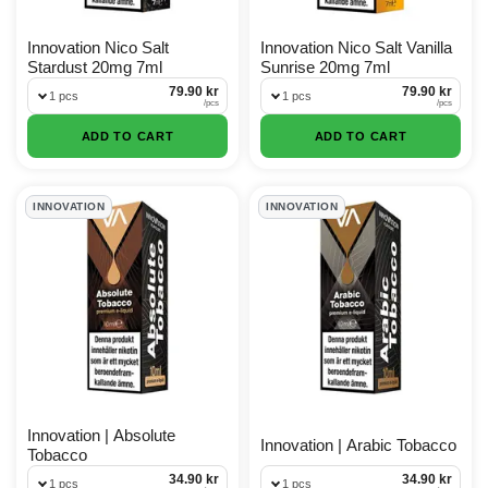
Innovation Nico Salt
Innovation Nico Salt Vanilla
Stardust 20mg 7ml
Sunrise 20mg 7ml
79.90 kr
79.90 kr
1 pcs
1 pcs
/
pcs
/
pcs
ADD TO CART
ADD TO CART
INNOVATION
INNOVATION
Innovation | Absolute
Innovation | Arabic Tobacco
Tobacco
34.90 kr
34.90 kr
1 pcs
1 pcs