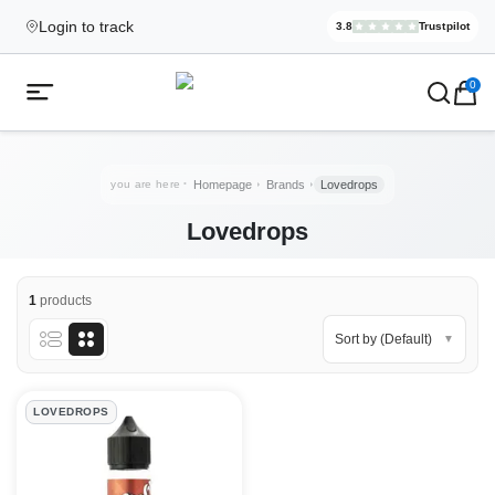
Login to track
3.8
Trustpilot
Elekcig.se I
,
3,071
Revi
Ecigg → Köp e-cigarett och elci
0
Open mobile menu
you are here
Homepage
Brands
Lovedrops
Lovedrops
1
products
Sort by (Default)
▼
Lovedrops Products
LOVEDROPS