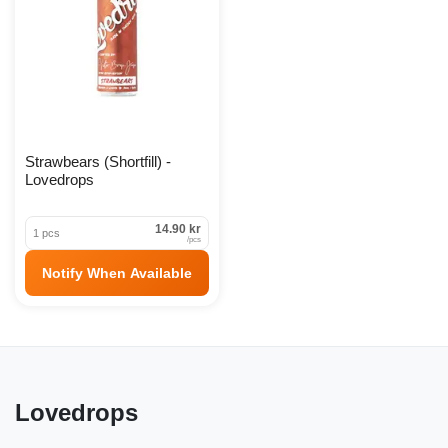
Strawbears (Shortfill) -
Lovedrops
14.90 kr
1 pcs
/
pcs
Notify When Available
Lovedrops