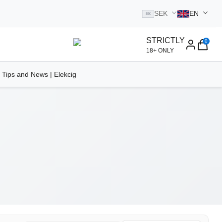
SEK
EN
SEK
STRICTLY
0
homepage
18+ ONLY
 Tips and News | Elekcig