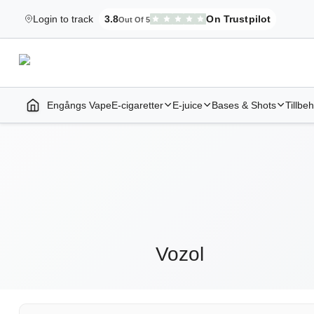
Login to track
3.8
On Trustpilot
Out Of 5
Elekcig.se Is Rated
,
3,071
Reviews
Engångs Vape
E-cigaretter
E-juice
Bases & Shots
Tillbe
Home | E-Cigarettes & Vapes
Vozol