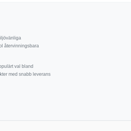
iljövänliga
l återvinningsbara
opulärt val bland
ukter med snabb leverans