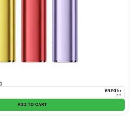
g
69.90 kr
/
pcs
ADD TO CART