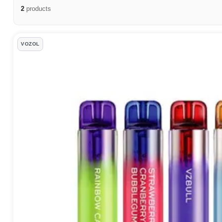
2
products
Vozol Products
VOZOL