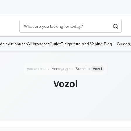
Ecigg → Köp e-cigarett och elcigg online hos Elekcig
-
Go to 
hör
Vitt snus
All brands
Outlet
E-cigarette and Vaping Blog – Guides,
Homepage
Brands
Vozol
you are here
Vozol