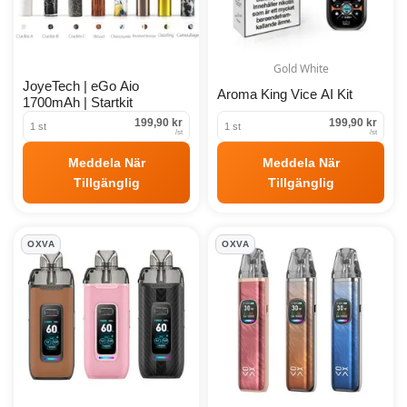
Gold White
JoyeTech | eGo Aio
Aroma King Vice AI Kit
1700mAh | Startkit
199,90 kr
199,90 kr
1 st
1 st
/
st
/
st
Meddela När
Meddela När
Tillgänglig
Tillgänglig
OXVA
OXVA