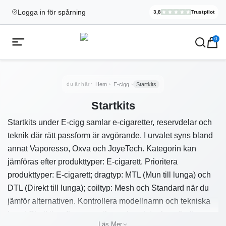
Logga in för spårning
3,8
Trustpilot
Elekcig.se H
,
3 071
Rece
Ecigg → Köp e-cigarett och elci
0
Öppna mobilmeny
du är här
Hem
E-cigg
Startkits
Startkits
Startkits under E-cigg samlar e-cigaretter, reservdelar och
teknik där rätt passform är avgörande. I urvalet syns bland
annat Vaporesso, Oxva och JoyeTech. Kategorin kan
jämföras efter produkttyper: E-cigarett. Prioritera
produkttyper: E-cigarett; dragtyp: MTL (Mun till lunga) och
DTL (Direkt till lunga); coiltyp: Mesh och Standard när du
jämför alternativen. Kontrollera modellnamn och tekniska
krav i Startkits, eftersom coils, pods och tankar ofta är
Läs Mer