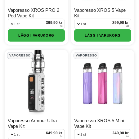
Vaporesso XROS PRO 2
Vaporesso XROS 5 Vape
Pod Vape Kit
Kit
399,90 kr
299,90 kr
1 st
1 st
/
st
/
st
LÄGG I VARUKORG
LÄGG I VARUKORG
VAPORESSO
VAPORESSO
Vaporesso Armour Ultra
Vaporesso XROS 5 Mini
Vape Kit
Vape Kit
649,90 kr
249,90 kr
1 st
1 st
/
st
/
st