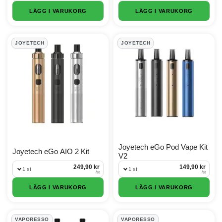
LÄGG I VARUKORG
LÄGG I VARUKORG
JOYETECH
JOYETECH
Joyetech eGo Pod Vape Kit
Joyetech eGo AIO 2 Kit
V2
249,90 kr
149,90 kr
1 st
1 st
/
st
/
st
LÄGG I VARUKORG
LÄGG I VARUKORG
VAPORESSO
VAPORESSO