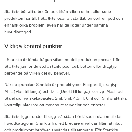
Startkits bör alltid bedömas utifrån vilken enhet eller serie
produkten hör till. I Startkits löser ett startkit, en coil, en pod och
en tank olika problem, även när de ligger under samma
huvudkategori.
Viktiga kontrollpunkter
I Startkits är första frågan vilken modell produkten passar. För
Startkits jämför du sedan tank, pod, coil, batteri eller dragtyp
beroende på vilken del du behöver.
När du granskar Startkits är produkttyper: E-cigarett; dragtyp:
MTL (Mun till lunga) och DTL (Direkt till lunga); coiltyp: Mesh och
Standard; vätskekapacitet: 2ml, 3ml, 4.5ml, 6ml och 5ml praktiska
kontrollpunkter för att matcha reservdelar och enheter.
Startkits ligger under E-cigg, så sidan bör läsas i relation till den
huvudkategorin. Startkits har ett bredare urval där filter, attribut
och produktkort behöver användas tillsammans. För Startkits