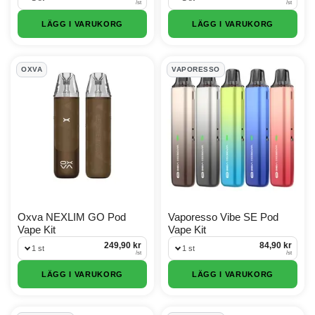
/
st
/
st
LÄGG I VARUKORG
LÄGG I VARUKORG
OXVA
VAPORESSO
Oxva NEXLIM GO Pod
Vaporesso Vibe SE Pod
Vape Kit
Vape Kit
249,90 kr
84,90 kr
1 st
1 st
/
st
/
st
LÄGG I VARUKORG
LÄGG I VARUKORG