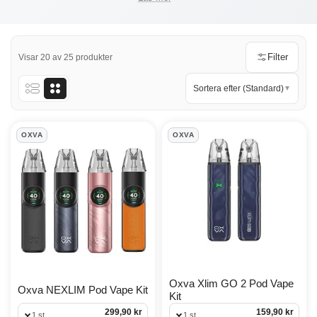
knutna till en viss serie. Exempel i kategorin är JoyeTech |
eGo Aio 1700mAh | Startkit, Joyetech eGo AIO 2 Kit och
Joyetech eGo Pod Vape Kit V2.
Filter
Visar 20 av 25 produkter
Sortera efter (Standard)
▼
Startkits Products
OXVA
OXVA
Oxva Xlim GO 2 Pod Vape
Oxva NEXLIM Pod Vape Kit
Kit
299,90 kr
159,90 kr
1 st
1 st