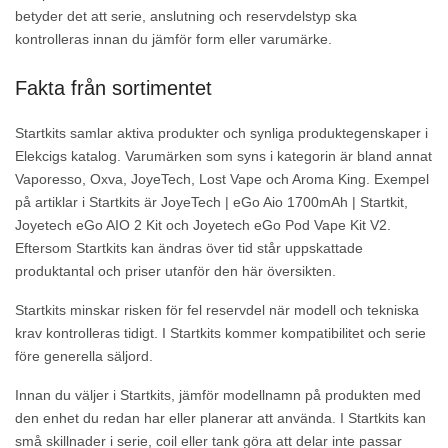
betyder det att serie, anslutning och reservdelstyp ska
kontrolleras innan du jämför form eller varumärke.
Fakta från sortimentet
Startkits samlar aktiva produkter och synliga produktegenskaper i
Elekcigs katalog. Varumärken som syns i kategorin är bland annat
Vaporesso, Oxva, JoyeTech, Lost Vape och Aroma King. Exempel
på artiklar i Startkits är JoyeTech | eGo Aio 1700mAh | Startkit,
Joyetech eGo AIO 2 Kit och Joyetech eGo Pod Vape Kit V2.
Eftersom Startkits kan ändras över tid står uppskattade
produktantal och priser utanför den här översikten.
Startkits minskar risken för fel reservdel när modell och tekniska
krav kontrolleras tidigt. I Startkits kommer kompatibilitet och serie
före generella säljord.
Innan du väljer i Startkits, jämför modellnamn på produkten med
den enhet du redan har eller planerar att använda. I Startkits kan
små skillnader i serie, coil eller tank göra att delar inte passar