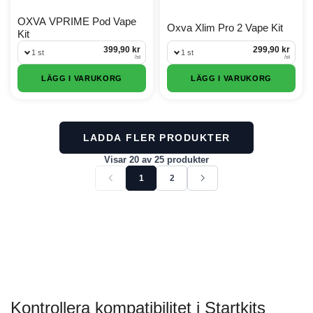
OXVA VPRIME Pod Vape
Oxva Xlim Pro 2 Vape Kit
Kit
399,90 kr
299,90 kr
1 st
1 st
/
st
/
st
LÄGG I VARUKORG
LÄGG I VARUKORG
LADDA FLER PRODUKTER
Visar 20 av 25 produkter
Föregående sida
Nästa sida
1
2
Visar för närvarande sida 1 av 2. Visar 25 objekt tota
Kontrollera kompatibilitet i Startkits