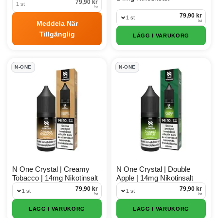
79,90 kr
1 st
/
st
79,90 kr
1 st
/
st
Meddela När
Tillgänglig
LÄGG I VARUKORG
N-ONE
N-ONE
N One Crystal | Creamy
N One Crystal | Double
Tobacco | 14mg Nikotinsalt
Apple | 14mg Nikotinsalt
79,90 kr
79,90 kr
1 st
1 st
/
st
/
st
LÄGG I VARUKORG
LÄGG I VARUKORG