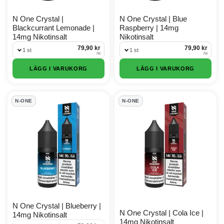
N One Crystal |
N One Crystal | Blue
Blackcurrant Lemonade |
Raspberry | 14mg
14mg Nikotinsalt
Nikotinsalt
79,90 kr
79,90 kr
1 st
1 st
/
st
/
st
LÄGG I VARUKORG
LÄGG I VARUKORG
N-ONE
N-ONE
N One Crystal | Blueberry |
N One Crystal | Cola Ice |
14mg Nikotinsalt
14mg Nikotinsalt