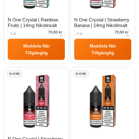
N One Crystal | Rainbow
N One Crystal | Strawberry
Fruits | 14mg Nikotinsalt
Banana | 14mg Nikotinsalt
79,90 kr
79,90 kr
1 st
1 st
/
st
/
st
Meddela När
Meddela När
Tillgänglig
Tillgänglig
N-ONE
N-ONE
N One Crystal | Strawberry