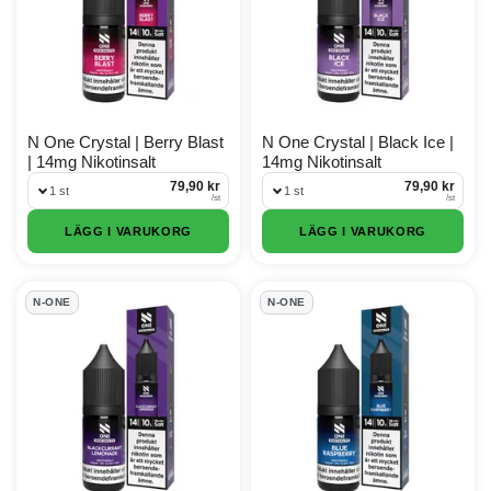
N One Crystal | Berry Blast
N One Crystal | Black Ice |
| 14mg Nikotinsalt
14mg Nikotinsalt
79,90 kr
79,90 kr
1 st
1 st
/
st
/
st
LÄGG I VARUKORG
LÄGG I VARUKORG
N-ONE
N-ONE