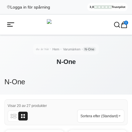
Logga in för spårning
3,8
Trustpilot
Elekcig.se H
,
3 071
Rece
Ecigg → Köp e-cigarett och elci
0
Öppna mobilmeny
du är här
Hem
Varumärken
N-One
N-One
N-One
Visar 20 av 27 produkter
Sortera efter (Standard)
▼