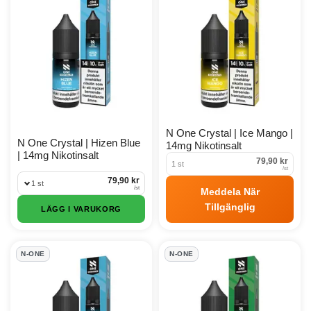
N One Crystal | Ice Mango |
N One Crystal | Hizen Blue
14mg Nikotinsalt
| 14mg Nikotinsalt
79,90 kr
1 st
/
st
79,90 kr
1 st
/
st
Meddela När
Tillgänglig
LÄGG I VARUKORG
N-ONE
N-ONE