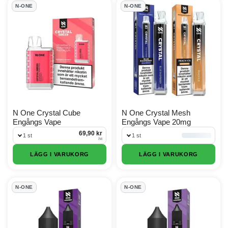
N-One Products
N-ONE
N-ONE
N One Crystal Cube
N One Crystal Mesh
Engångs Vape
Engångs Vape 20mg
69,90 kr
1 st
1 st
/
st
LÄGG I VARUKORG
LÄGG I VARUKORG
N-ONE
N-ONE