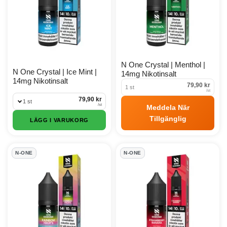
N One Crystal | Menthol |
N One Crystal | Ice Mint |
14mg Nikotinsalt
14mg Nikotinsalt
79,90 kr
1 st
/
st
79,90 kr
1 st
/
st
Meddela När
Tillgänglig
LÄGG I VARUKORG
N-ONE
N-ONE