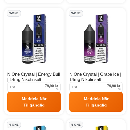
N-ONE
N-ONE
N One Crystal | Energy Bull
N One Crystal | Grape Ice |
| 14mg Nikotinsalt
14mg Nikotinsalt
79,90 kr
79,90 kr
1 st
1 st
/
st
/
st
Meddela När
Meddela När
Tillgänglig
Tillgänglig
N-ONE
N-ONE