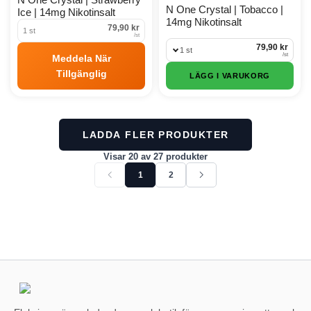
N One Crystal | Tobacco |
Ice | 14mg Nikotinsalt
14mg Nikotinsalt
79,90 kr
1 st
/
st
79,90 kr
1 st
/
st
Meddela När
Tillgänglig
LÄGG I VARUKORG
LADDA FLER PRODUKTER
Visar 20 av 27 produkter
Föregående sida
Nästa sida
1
2
Visar för närvarande sida 1 av 2. Visar 27 objekt tota