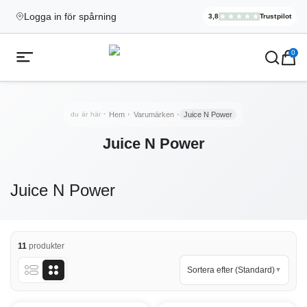
Logga in för spårning
3,8
Trustpilot
Elekcig.se H
,
3 071
Rece
Ecigg → Köp e-cigarett och elci
0
Öppna mobilmeny
du är här
Hem
Varumärken
Juice N Power
Juice N Power
Juice N Power
11
produkter
Sortera efter (Standard)
▼