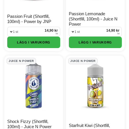
Passion Lemonade
Passion Fruit (Shortfill,
(Shortfill, 100ml) - Juice N
100ml) - Power by JNP
Power
14,90 kr
14,90 kr
1 st
1 st
/
st
/
st
LÄGG I VARUKORG
LÄGG I VARUKORG
JUICE N POWER
JUICE N POWER
Shock Fizzy (Shortfill,
Starfruit Kiwi (Shortfill,
100ml) - Juice N Power