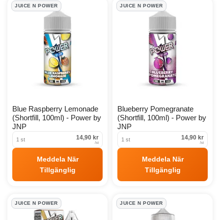
Juice N Power Products
JUICE N POWER
JUICE N POWER
Blue Raspberry Lemonade
Blueberry Pomegranate
(Shortfill, 100ml) - Power by
(Shortfill, 100ml) - Power by
JNP
JNP
14,90 kr
14,90 kr
1 st
1 st
/
st
/
st
Meddela När
Meddela När
Tillgänglig
Tillgänglig
JUICE N POWER
JUICE N POWER