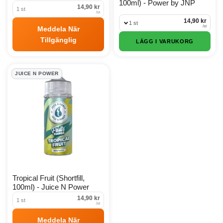
100ml) - Power by JNP
14,90 kr
1 st
/
st
14,90 kr
1 st
/
st
Meddela När
Tillgänglig
LÄGG I VARUKORG
JUICE N POWER
Tropical Fruit (Shortfill,
100ml) - Juice N Power
14,90 kr
1 st
/
st
Meddela När