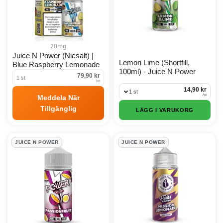
20mg
Juice N Power (Nicsalt) |
Lemon Lime (Shortfill,
Blue Raspberry Lemonade
100ml) - Juice N Power
79,90 kr
1 st
/
st
14,90 kr
1 st
/
st
Meddela När
Tillgänglig
LÄGG I VARUKORG
JUICE N POWER
JUICE N POWER