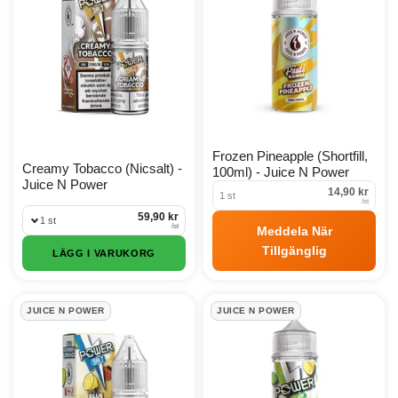
Frozen Pineapple (Shortfill,
Creamy Tobacco (Nicsalt) -
100ml) - Juice N Power
Juice N Power
14,90 kr
1 st
/
st
59,90 kr
1 st
/
st
Meddela När
Tillgänglig
LÄGG I VARUKORG
JUICE N POWER
JUICE N POWER