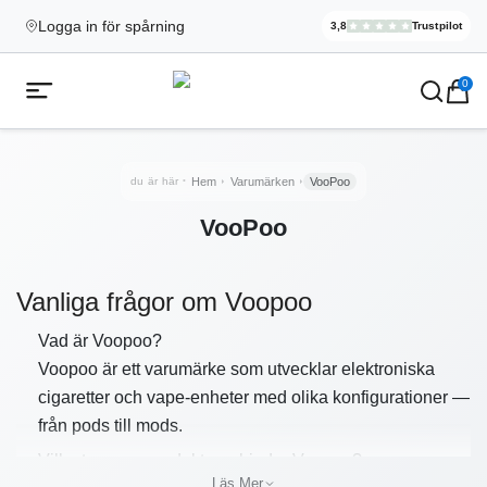
Logga in för spårning
3,8
Trustpilot
Elekcig.se H
,
3 071
Rece
Ecigg → Köp e-cigarett och elci
0
Öppna mobilmeny
du är här
Hem
Varumärken
VooPoo
VooPoo
Vanliga frågor om Voopoo
Vad är Voopoo?
Voopoo är ett varumärke som utvecklar elektroniska
cigaretter och vape-enheter med olika konfigurationer —
från pods till mods.
Vilka typer av produkter erbjuder Voopoo?
Läs Mer