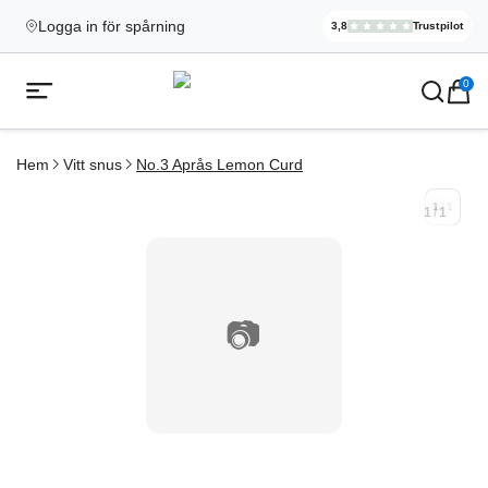
Logga in för spårning
3,8
Trustpilot
Elekcig.se H
,
3 071
Rece
Ecigg → Köp e-cigarett och elci
0
Öppna mobilmeny
Hem
Vitt snus
No.3 Aprås Lemon Curd
1
/
1
1
/
1
📷