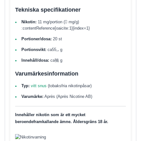
Tekniska specifikationer
Nikotin:
11 mg/portion (󖐴 mg/g)
:contentReference[oaicite:1]{index=1}
Portioner/dosa:
20 st
Portionsvikt:
caـ,55 g
Innehåll/dosa:
ca㺋 g
Varumärkesinformation
Typ:
vitt snus
(tobaksfria nikotinpåsar)
Varumärke:
Après (Après Nicotine AB)
Innehåller nikotin som är ett mycket
beroendeframkallande ämne. Åldersgräns 18 år.