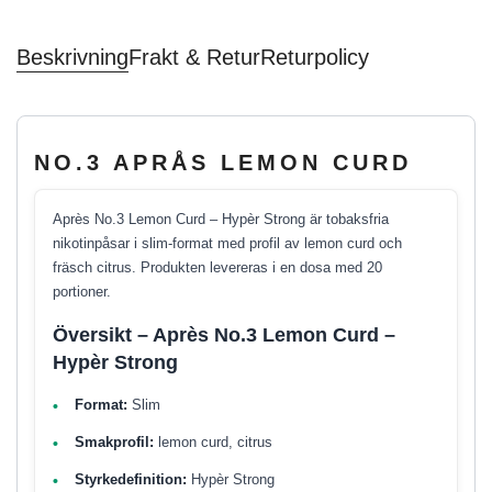
Beskrivning
Frakt & Retur
Returpolicy
NO.3 APRÅS LEMON CURD
Après No.3 Lemon Curd – Hypèr Strong är tobaksfria
nikotinpåsar i slim-format med profil av lemon curd och
fräsch citrus. Produkten levereras i en dosa med 20
portioner.
Översikt – Après No.3 Lemon Curd –
Hypèr Strong
Format:
Slim
Smakprofil:
lemon curd, citrus
Styrkedefinition:
Hypèr Strong