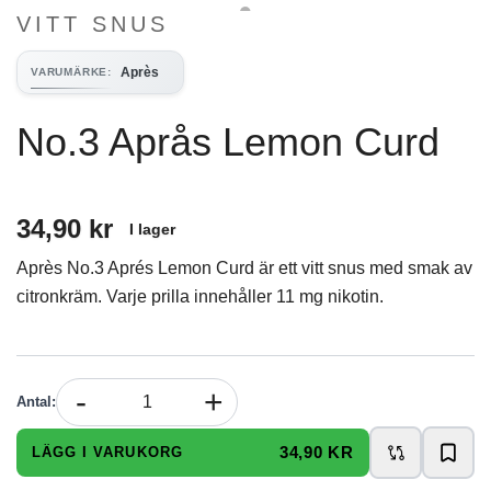
VITT SNUS
Après
VARUMÄRKE
:
No.3 Aprås Lemon Curd
34,90 kr
I lager
Après No.3 Aprés Lemon Curd är ett vitt snus med smak av
citronkräm. Varje prilla innehåller 11 mg nikotin.
-
+
Antal
:
34,90 KR
LÄGG I VARUKORG