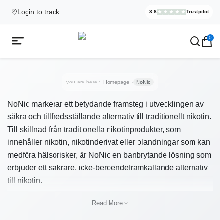
Login to track
3.8
Trustpilot
Elekcig.se I
,
3,071
Revi
Ecigg → Köp e-cigarett och elci
0
Open mobile menu
you are here
Homepage
NoNic
NoNic markerar ett betydande framsteg i utvecklingen av
säkra och tillfredsställande alternativ till traditionellt nikotin.
Till skillnad från traditionella nikotinprodukter, som
innehåller nikotin, nikotinderivat eller blandningar som kan
medföra hälsorisker, är NoNic en banbrytande lösning som
erbjuder ett säkrare, icke-beroendeframkallande alternativ
till nikotin.
NoNic är perfekt för dem som söker ett hälsosammare
Read More
alternativ utan de skadliga effekterna av nikotin. NoNic