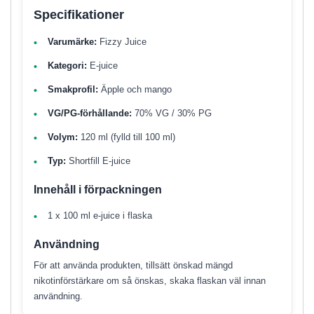
Specifikationer
Varumärke:
Fizzy Juice
Kategori:
E-juice
Smakprofil:
Äpple och mango
VG/PG-förhållande:
70% VG / 30% PG
Volym:
120 ml (fylld till 100 ml)
Typ:
Shortfill E-juice
Innehåll i förpackningen
1 x 100 ml e-juice i flaska
Användning
För att använda produkten, tillsätt önskad mängd
nikotinförstärkare om så önskas, skaka flaskan väl innan
användning.