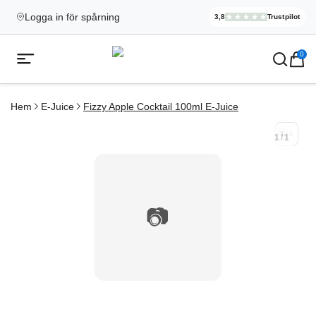
Logga in för spårning
3,8
Trustpilot
Elekcig.se H
,
3 071
Rece
Ecigg → Köp e-cigarett och elci
0
Öppna mobilmeny
Hem
E-Juice
Fizzy Apple Cocktail 100ml E-Juice
1
/
1
1
/
1
📷