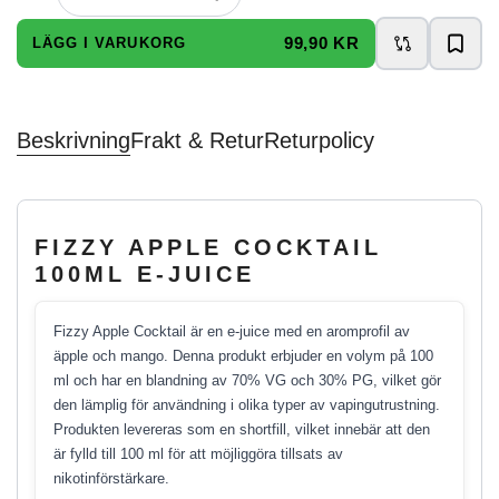
99,90 KR
LÄGG I VARUKORG
Beskrivning
Frakt & Retur
Returpolicy
FIZZY APPLE COCKTAIL
100ML E-JUICE
Fizzy Apple Cocktail är en e-juice med en aromprofil av
äpple och mango. Denna produkt erbjuder en volym på 100
ml och har en blandning av 70% VG och 30% PG, vilket gör
den lämplig för användning i olika typer av vapingutrustning.
Produkten levereras som en shortfill, vilket innebär att den
är fylld till 100 ml för att möjliggöra tillsats av
nikotinförstärkare.