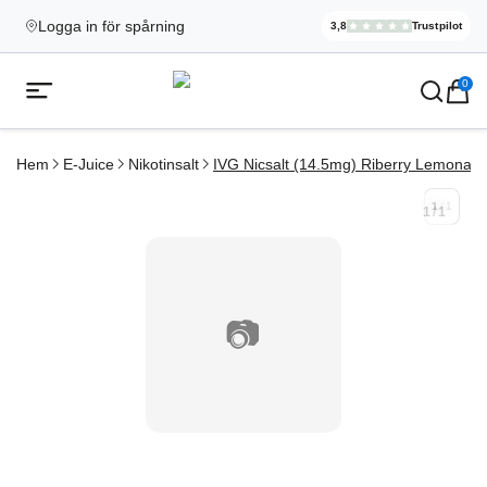
Logga in för spårning
3,8
Trustpilot
Elekcig.se H
,
3 071
Rece
Ecigg → Köp e-cigarett och elci
0
Öppna mobilmeny
Hem
E-Juice
Nikotinsalt
IVG Nicsalt (14.5mg) Riberry Lemonad
1
/
1
1
/
1
📷