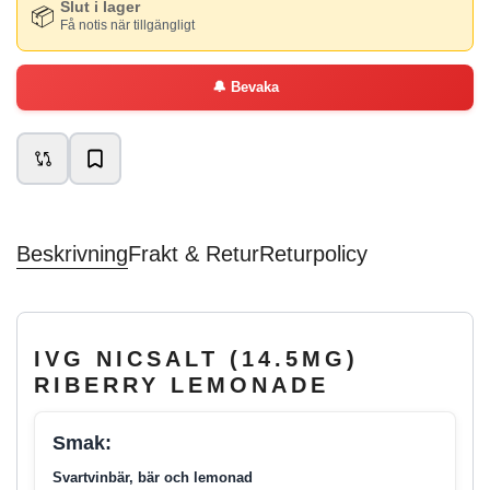
Slut i lager
📦
Få notis när tillgängligt
🔔
Bevaka
Beskrivning
Frakt & Retur
Returpolicy
IVG NICSALT (14.5MG)
RIBERRY LEMONADE
Smak:
Svartvinbär, bär och lemonad