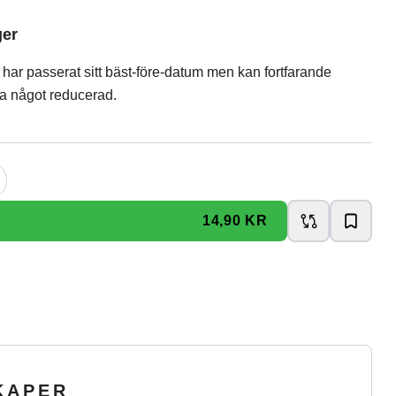
ger
ar passerat sitt bäst-före-datum men kan fortfarande
a något reducerad.
14,90 KR
KAPER