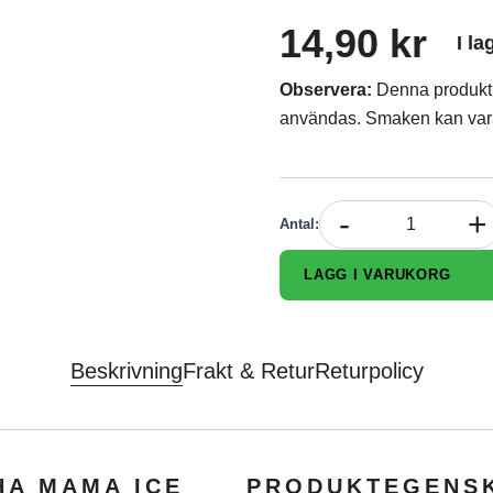
14,90 kr
I la
Observera:
Denna produkt h
användas. Smaken kan var
-
+
Antal
:
LÄGG I VARUKORG
Beskrivning
Frakt & Retur
Returpolicy
HA MAMA ICE
PRODUKTEGENS