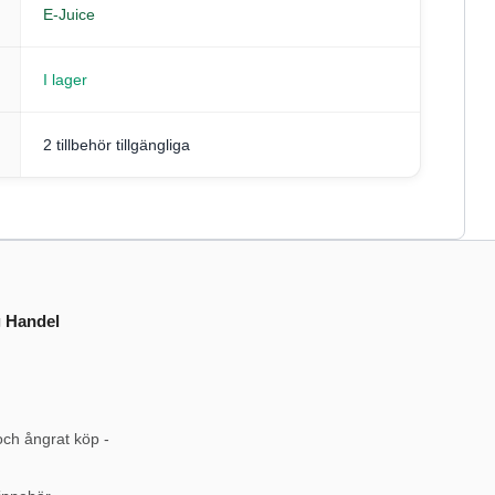
E-Juice
I lager
2 tillbehör tillgängliga
g Handel
och ångrat köp -