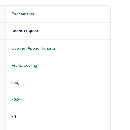
Pachamama
Shortfill E-juice
Cooling
,
Äpple
,
Honung
Frukt
,
Cooling
0mg
70/30
60