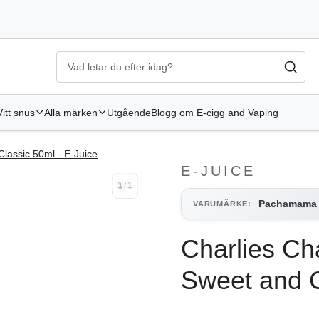
Ecigg → Köp e-cigarett och elcigg online hos Elekcig
-
Gå til
Vitt snus
Alla märken
Utgående
Blogg om E-cigg and Vaping
lassic 50ml - E-Juice
E-JUICE
1
/
1
1
/
1
Pachamama
VARUMÄRKE
:
Charlies C
Sweet and C