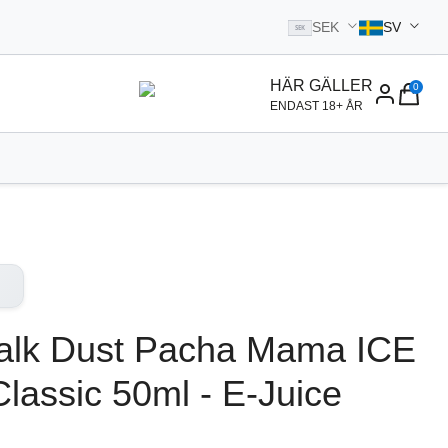
SEK
SV
SEK
l startsidan
HÄR GÄLLER
0
ENDAST 18+ ÅR
halk Dust Pacha Mama ICE
lassic 50ml - E-Juice