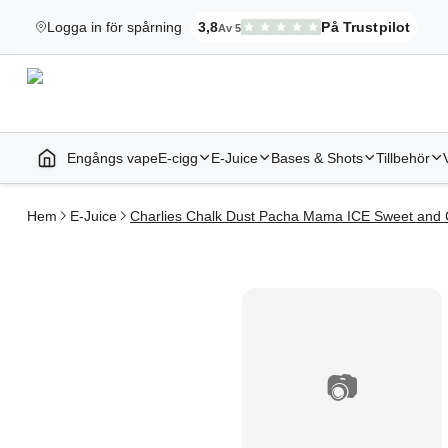
Logga in för spårning
3,8
På Trustpilot
Av 5
Elekcig.se Har
,
3 071
Recensioner
Engångs vape
E-cigg
E-Juice
Bases & Shots
Tillbehör
Startsida | Vapes
Hem
E-Juice
Charlies Chalk Dust Pacha Mama ICE Sweet and C
📷