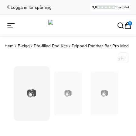
Logga in för spårning
3,8
Trustpilot
Elekcig.se H
,
3 071
Rece
Ecigg → Köp e-cigarett och elci
0
Öppna mobilmeny
Hem
E-cigg
Pre-filled Pod Kits
Dripped Panther Bar Pro Mod
5
/
5
1
/
5
📷
📷
📷