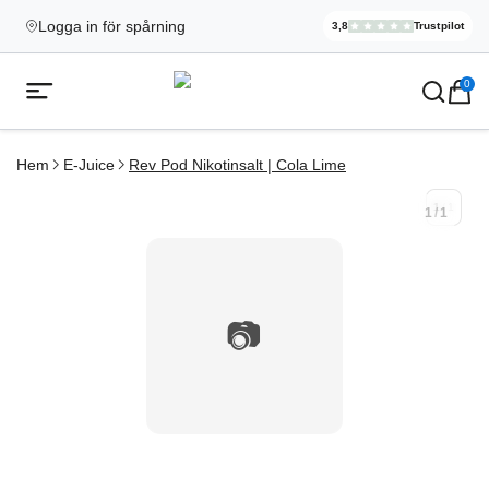
Logga in för spårning
3,8
Trustpilot
Elekcig.se H
,
3 071
Rece
Ecigg → Köp e-cigarett och elci
0
Öppna mobilmeny
Hem
E-Juice
Rev Pod Nikotinsalt | Cola Lime
1
/
1
1
/
1
📷