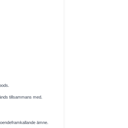
.
pods.
vänds tillsammans med.
eroendeframkallande ämne.