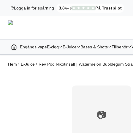
Logga in för spårning
3,8
På Trustpilot
Av 5
Elekcig.se Har
,
3 071
Recensioner
Engångs vape
E-cigg
E-Juice
Bases & Shots
Tillbehör
Startsida | Vapes
Hem
E-Juice
Rev Pod Nikotinsalt | Watermelon Bubblegum Str
📷