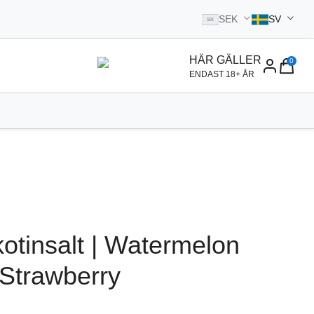
SEK
SV
SEK
l startsidan
HÄR GÄLLER
0
ENDAST 18+ ÅR
otinsalt | Watermelon
Strawberry