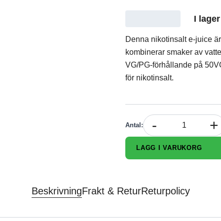
I lager
Denna nikotinsalt e-juice 
kombinerar smaker av vatt
VG/PG-förhållande på 50V
för nikotinsalt.
-
+
Antal
:
LÄGG I VARUKORG
Beskrivning
Frakt & Retur
Returpolicy