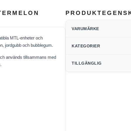
ATERMELON
PRODUKTEGENS
VARUMÄRKE
patibla MTL-enheter och
n, jordgubb och bubblegum.
KATEGORIER
och används tillsammans med
TILLGÄNGLIG
.