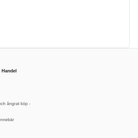
g Handel
och ångrat köp -
innebär