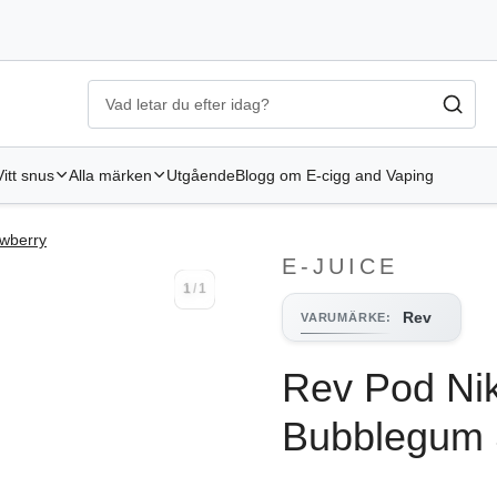
Ecigg → Köp e-cigarett och elcigg online hos Elekcig
-
Gå til
Vitt snus
Alla märken
Utgående
Blogg om E-cigg and Vaping
awberry
E-JUICE
1
/
1
1
/
1
Rev
VARUMÄRKE
:
Rev Pod Nik
Bubblegum 