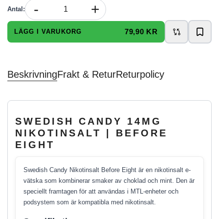
-
+
Antal
:
79,90 KR
LÄGG I VARUKORG
Beskrivning
Frakt & Retur
Returpolicy
SWEDISH CANDY 14MG
NIKOTINSALT | BEFORE
EIGHT
Swedish Candy Nikotinsalt Before Eight är en nikotinsalt e-
vätska som kombinerar smaker av choklad och mint. Den är
speciellt framtagen för att användas i MTL-enheter och
podsystem som är kompatibla med nikotinsalt.