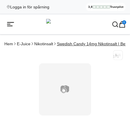
Logga in för spårning
3,8
Trustpilot
Elekcig.se H
,
3 071
Rece
Ecigg → Köp e-cigarett och elci
0
Öppna mobilmeny
Hem
E-Juice
Nikotinsalt
Swedish Candy 14mg Nikotinsalt | Befor
1
/
1
1
/
1
📷