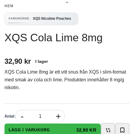
HEM
XQS Nicotine Pouches
VARUMÄRKE
:
XQS Cola Lime 8mg
32,90 kr
I lager
XQS Cola Lime 8mg är ett vitt snus från XQS i slim-format
med smak av cola och lime. Produkten innehåller 8 mg/g
nikotin.
-
+
Antal
:
32,90 KR
LÄGG I VARUKORG