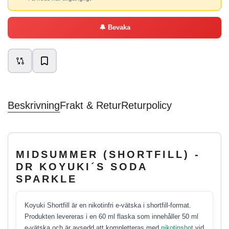
🔔
Bevaka
Beskrivning
Frakt & Retur
Returpolicy
MIDSUMMER (SHORTFILL) -
DR KOYUKI´S SODA
SPARKLE
Koyuki Shortfill är en nikotinfri e-vätska i shortfill-format.
Produkten levereras i en 60 ml flaska som innehåller 50 ml
e-vätska och är avsedd att kompletteras med
nikotinshot
vid