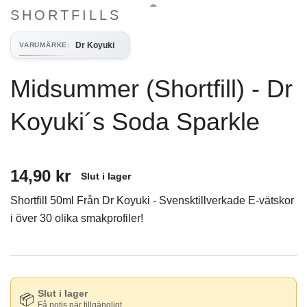
SHORTFILLS
Dr Koyuki
VARUMÄRKE
:
Midsummer (Shortfill) - Dr
Koyuki´s Soda Sparkle
14,90 kr
Slut i lager
Shortfill 50ml Från Dr Koyuki - Svensktillverkade E-vätskor
i över 30 olika smakprofiler!
Slut i lager
📦
Få notis när tillgängligt