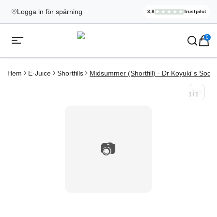
Logga in för spårning
3,8
Trustpilot
Elekcig.se H
,
3 071
Rece
Ecigg → Köp e-cigarett och elci
0
Öppna mobilmeny
Hem
E-Juice
Shortfills
Midsummer (Shortfill) - Dr Koyuki´s Soda
1
/
1
1
/
1
📷