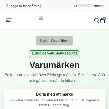
Logga in för spårning
3,8
Trustpilot
Elekcig.se H
,
3 071
Rece
Ecigg → Köp e-cigarett och elci
0
Öppna mobilmeny
Hem
Varumärken
ELEKCIGS VARUMÄRKESGUIDE
Varumärken
En lugnare översikt över Elekcigs märken. Sök, filtrera A-Ö
och gå vidare när du hittat rätt.
Börja med ett märke
Sök efter namn eller använd A-Ö-filtret när du vill avgränsa
listan i lugnare steg.