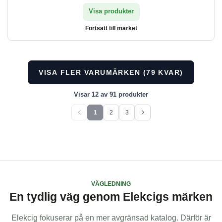
Visa produkter
Fortsätt till märket
VISA FLER VARUMÄRKEN (79 KVAR)
Visar 12 av 91 produkter
1
2
3
Föregående sida
Nästa sida
Visar för närvarande sida 1 av 3. Visar 91 objekt totalt.
VÄGLEDNING
En tydlig väg genom Elekcigs märken
Elekcig fokuserar på en mer avgränsad katalog. Därför är