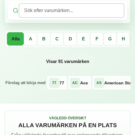
Sök efter varumärken...
Alla
A
B
C
D
E
F
G
H
Visar 91 varumärken
77
Ace
American Star
Förslag att börja med
77
AC
AS
VÄGLEDD ÖVERSIKT
ALLA VARUMÄRKEN PÅ EN PLATS