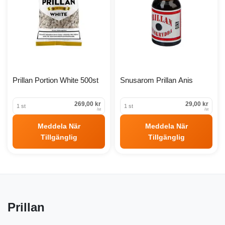
Prillan Portion White 500st
Snusarom Prillan Anis
269,00 kr
29,00 kr
1 st
1 st
/
st
/
st
Meddela När
Meddela När
Tillgänglig
Tillgänglig
Prillan