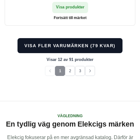
Visa produkter
Fortsätt till märket
VISA FLER VARUMÄRKEN (79 KVAR)
Visar 12 av 91 produkter
1
2
3
Föregående sida
Nästa sida
Visar för närvarande sida 1 av 3. Visar 91 objekt totalt.
VÄGLEDNING
En tydlig väg genom Elekcigs märken
Elekcig fokuserar på en mer avgränsad katalog. Därför är