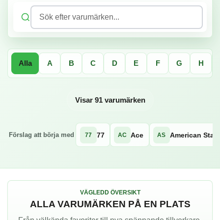
Sök efter varumärken...
Alla
A
B
C
D
E
F
G
H
Visar 91 varumärken
77
Ace
American Star
Förslag att börja med
77
AC
AS
VÄGLEDD ÖVERSIKT
ALLA VARUMÄRKEN PÅ EN PLATS