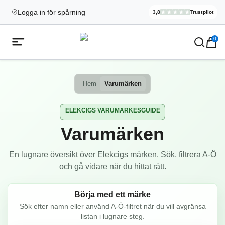
Logga in för spårning
3,8
Trustpilot
Elekcig.se H
,
3 071
Rece
Ecigg → Köp e-cigarett och elci
0
Öppna mobilmeny
Hem
Varumärken
ELEKCIGS VARUMÄRKESGUIDE
Varumärken
En lugnare översikt över Elekcigs märken. Sök, filtrera A-Ö
och gå vidare när du hittat rätt.
Börja med ett märke
Sök efter namn eller använd A-Ö-filtret när du vill avgränsa
listan i lugnare steg.