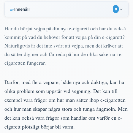
Innehåll
8
Hur fungerar en e-cigarett?
Har du börjat vejpa på din nya e-cigarett och har du också
Vad gör jag med en het e-cigarett?
kommit på vad du behöver för att vejpa på din e-cigarett?
Hur man vejpar ordentligt
Naturligtvis är det inte svårt att vejpa, men det kräver att
Hur många sug motsvarar en hel cigarett?
du sätter dig ner och får reda på hur de olika sakerna i e-
Använd en e-cigarett med temperaturkontroll
cigaretten fungerar.
Temperaturkontrollen är här för att stanna
Undvik kedjevejpar på din e-cigarett
Därför, med flera vejpare, både nya och duktiga, kan ha
Använd knappen på din e-cigarett korrekt
olika problem som uppstår vid vejpning. Det kan till
exempel vara frågor om hur man sätter ihop e-cigaretten
och hur man skapar några stora och tunga ångmoln. Men
det kan också vara frågor som handlar om varför en e-
cigarett plötsligt börjar bli varm.