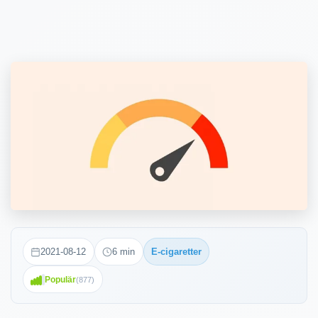
2021-08-12
6
min
E-cigaretter
Populär
(
877
)