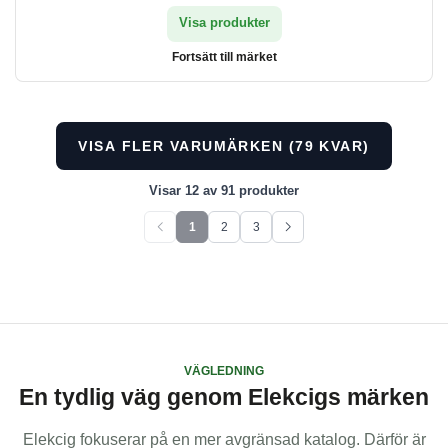
Visa produkter
Fortsätt till märket
VISA FLER VARUMÄRKEN (79 KVAR)
Visar 12 av 91 produkter
1
2
3
Föregående sida
Nästa sida
Visar för närvarande sida 1 av 3. Visar 91 objekt totalt.
VÄGLEDNING
En tydlig väg genom Elekcigs märken
Elekcig fokuserar på en mer avgränsad katalog. Därför är