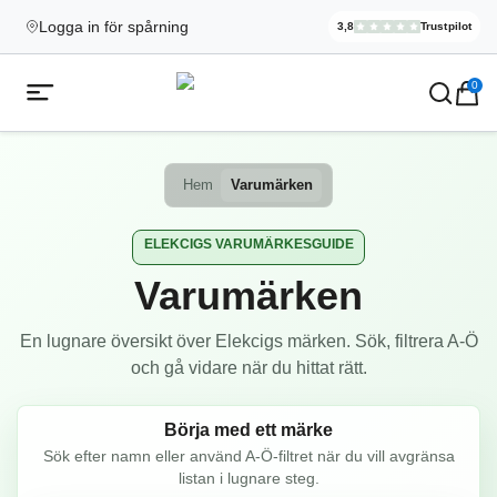
Logga in för spårning
3,8
Trustpilot
Elekcig.se H
,
3 071
Rece
Ecigg → Köp e-cigarett och elci
0
Öppna mobilmeny
Hem
Varumärken
ELEKCIGS VARUMÄRKESGUIDE
Varumärken
En lugnare översikt över Elekcigs märken. Sök, filtrera A-Ö
och gå vidare när du hittat rätt.
Börja med ett märke
Sök efter namn eller använd A-Ö-filtret när du vill avgränsa
listan i lugnare steg.