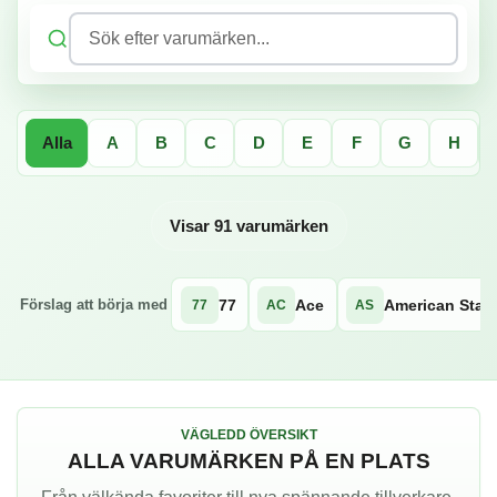
Sök efter varumärken...
Alla
A
B
C
D
E
F
G
H
Visar 91 varumärken
77
Ace
American Star
Förslag att börja med
77
AC
AS
VÄGLEDD ÖVERSIKT
ALLA VARUMÄRKEN PÅ EN PLATS