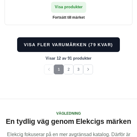
Visa produkter
Fortsätt till märket
VISA FLER VARUMÄRKEN (79 KVAR)
Visar 12 av 91 produkter
1
2
3
Föregående sida
Nästa sida
Visar för närvarande sida 1 av 3. Visar 91 objekt totalt.
VÄGLEDNING
En tydlig väg genom Elekcigs märken
Elekcig fokuserar på en mer avgränsad katalog. Därför är