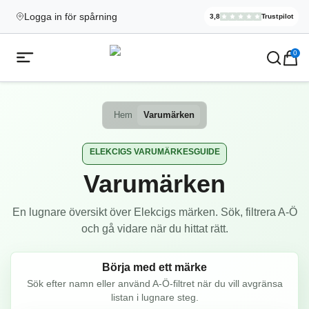
Logga in för spårning
3,8
Trustpilot
Elekcig.se H
,
3 071
Rece
Ecigg → Köp e-cigarett och elci
0
Öppna mobilmeny
Hem
Varumärken
ELEKCIGS VARUMÄRKESGUIDE
Varumärken
En lugnare översikt över Elekcigs märken. Sök, filtrera A-Ö
och gå vidare när du hittat rätt.
Börja med ett märke
Sök efter namn eller använd A-Ö-filtret när du vill avgränsa
listan i lugnare steg.