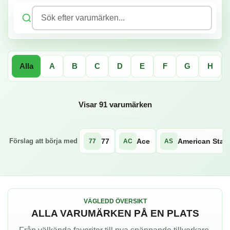
Sök efter varumärken...
Alla
A
B
C
D
E
F
G
H
Visar 91 varumärken
77
Ace
American Star
Förslag att börja med
77
AC
AS
VÄGLEDD ÖVERSIKT
ALLA VARUMÄRKEN PÅ EN PLATS